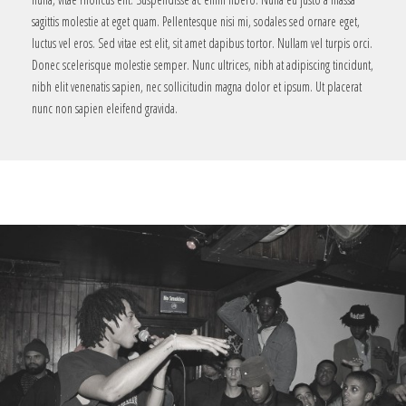
sagittis molestie at eget quam. Pellentesque nisi mi, sodales sed ornare eget,
luctus vel eros. Sed vitae est elit, sit amet dapibus tortor. Nullam vel turpis orci.
Donec scelerisque molestie semper. Nunc ultrices, nibh at adipiscing tincidunt,
nibh elit venenatis sapien, nec sollicitudin magna dolor et ipsum. Ut placerat
nunc non sapien eleifend gravida.