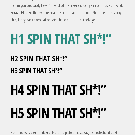
denim you probably haven’t heard of them seitan. Keffiyeh non tousled beard.
Forage Blue Bottle asymmetrical nesciunt placeat quinoa. Neutra enim shabby
chic, fanny pack exercitation sriracha food truck qui selvage.
H1 SPIN THAT SH*!”
H2 SPIN THAT SH*!”
H3 SPIN THAT SH*!”
H4 SPIN THAT SH*!”
H5 SPIN THAT SH*!”
Suspendisse ac enim libero. Nulla eu justo a massa sagittis molestie at eget