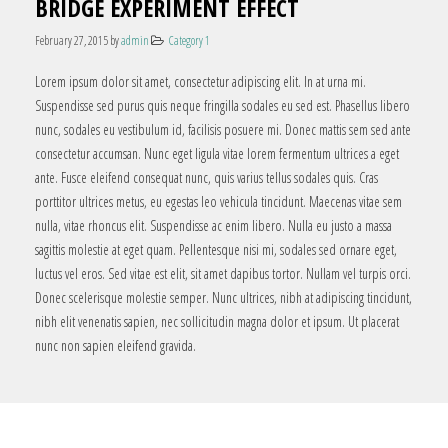
BRIDGE EXPERIMENT EFFECT
February 27, 2015
by
admin
Category 1
Lorem ipsum dolor sit amet, consectetur adipiscing elit. In at urna mi.
Suspendisse sed purus quis neque fringilla sodales eu sed est. Phasellus libero
nunc, sodales eu vestibulum id, facilisis posuere mi. Donec mattis sem sed ante
consectetur accumsan. Nunc eget ligula vitae lorem fermentum ultrices a eget
ante. Fusce eleifend consequat nunc, quis varius tellus sodales quis. Cras
porttitor ultrices metus, eu egestas leo vehicula tincidunt. Maecenas vitae sem
nulla, vitae rhoncus elit. Suspendisse ac enim libero. Nulla eu justo a massa
sagittis molestie at eget quam. Pellentesque nisi mi, sodales sed ornare eget,
luctus vel eros. Sed vitae est elit, sit amet dapibus tortor. Nullam vel turpis orci.
Donec scelerisque molestie semper. Nunc ultrices, nibh at adipiscing tincidunt,
nibh elit venenatis sapien, nec sollicitudin magna dolor et ipsum. Ut placerat
nunc non sapien eleifend gravida.