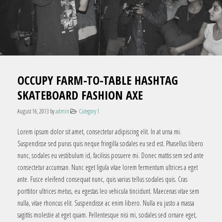
OCCUPY FARM-TO-TABLE HASHTAG
SKATEBOARD FASHION AXE
August 16, 2013
by
admin
Category 1
Lorem ipsum dolor sit amet, consectetur adipiscing elit. In at urna mi.
Suspendisse sed purus quis neque fringilla sodales eu sed est. Phasellus libero
nunc, sodales eu vestibulum id, facilisis posuere mi. Donec mattis sem sed ante
consectetur accumsan. Nunc eget ligula vitae lorem fermentum ultrices a eget
ante. Fusce eleifend consequat nunc, quis varius tellus sodales quis. Cras
porttitor ultrices metus, eu egestas leo vehicula tincidunt. Maecenas vitae sem
nulla, vitae rhoncus elit. Suspendisse ac enim libero. Nulla eu justo a massa
sagittis molestie at eget quam. Pellentesque nisi mi, sodales sed ornare eget,