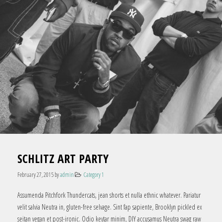
SCHLITZ ART PARTY
February 27, 2015
by
admin
Category 1
Assumenda Pitchfork Thundercats, jean shorts et nulla ethnic whatever. Pariatur
velit salvia Neutra in, gluten-free selvage. Sint fap sapiente, Brooklyn pickled ex
seitan vegan et post-ironic. Odio keytar minim, DIY accusamus Neutra swag raw