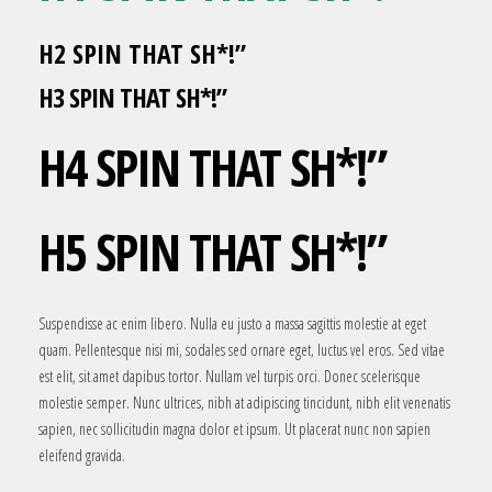
H2 SPIN THAT SH*!”
H3 SPIN THAT SH*!”
H4 SPIN THAT SH*!”
H5 SPIN THAT SH*!”
Suspendisse ac enim libero. Nulla eu justo a massa sagittis molestie at eget
quam. Pellentesque nisi mi, sodales sed ornare eget, luctus vel eros. Sed vitae
est elit, sit amet dapibus tortor. Nullam vel turpis orci. Donec scelerisque
molestie semper. Nunc ultrices, nibh at adipiscing tincidunt, nibh elit venenatis
sapien, nec sollicitudin magna dolor et ipsum. Ut placerat nunc non sapien
eleifend gravida.