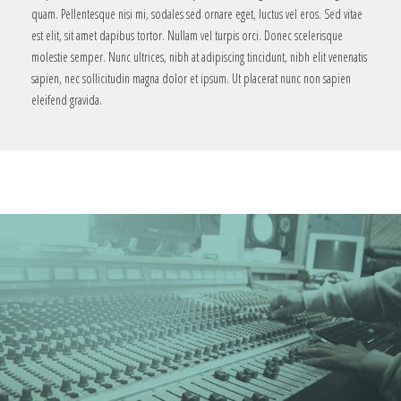
quam. Pellentesque nisi mi, sodales sed ornare eget, luctus vel eros. Sed vitae
est elit, sit amet dapibus tortor. Nullam vel turpis orci. Donec scelerisque
molestie semper. Nunc ultrices, nibh at adipiscing tincidunt, nibh elit venenatis
sapien, nec sollicitudin magna dolor et ipsum. Ut placerat nunc non sapien
eleifend gravida.