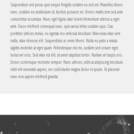
Suspendisse sed purus quis neque fringilla sodales eu sed est. Phasellus libero
nunc, sodales eu vestibulum id, facilisis posuere mi. Donec mattis sem sed ante
consectetur accumsan. Nunc eget ligula vitae lorem fermentum ultrices a eget
ante. Fusce eleifend consequat nunc, quis varius tellus sodales quis. Cras
porttitor ultrices metus, eu egestas leo vehicula tincidunt. Maecenas vitae sem
nulla, vitae rhoncus elit. Suspendisse ac enim libero. Nulla eu justo a massa
sagittis molestie at eget quam. Pellentesque nisi mi, sodales sed ornare eget,
luctus vel eros. Sed vitae est elit, sit amet dapibus tortor. Nullam vel turpis orci.
Donec scelerisque molestie semper. Nunc ultrices, nibh at adipiscing tincidunt,
nibh elit venenatis sapien, nec sollicitudin magna dolor et ipsum. Ut placerat
nunc non sapien eleifend gravida.