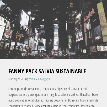
FANNY PACK SALVIA SUSTAINABLE
February 27, 2014
by
admin
Category 1
Lorem ipsum dolor sit amet, consectetur adipiscing elit. In at urna mi.
Suspendisse sed purus quis neque fringilla sodales eu sed est. Phasellus libero
nunc, sodales eu vestibulum id, facilisis posuere mi. Donec mattis sem sed ante
consectetur accumsan. Nunc eget ligula vitae lorem fermentum ultrices a eget