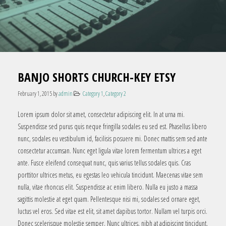
BANJO SHORTS CHURCH-KEY ETSY
February 1, 2015
by
admin
Category 1
,
Category 2
Lorem ipsum dolor sit amet, consectetur adipiscing elit. In at urna mi.
Suspendisse sed purus quis neque fringilla sodales eu sed est. Phasellus libero
nunc, sodales eu vestibulum id, facilisis posuere mi. Donec mattis sem sed ante
consectetur accumsan. Nunc eget ligula vitae lorem fermentum ultrices a eget
ante. Fusce eleifend consequat nunc, quis varius tellus sodales quis. Cras
porttitor ultrices metus, eu egestas leo vehicula tincidunt. Maecenas vitae sem
nulla, vitae rhoncus elit. Suspendisse ac enim libero. Nulla eu justo a massa
sagittis molestie at eget quam. Pellentesque nisi mi, sodales sed ornare eget,
luctus vel eros. Sed vitae est elit, sit amet dapibus tortor. Nullam vel turpis orci.
Donec scelerisque molestie semper. Nunc ultrices, nibh at adipiscing tincidunt,