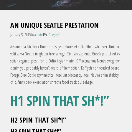
AN UNIQUE SEATLE PRESTATION
January 27, 2015
by
admin
Category 1
Assumenda Pitchfork Thundercats, jean shorts et nulla ethnic whatever. Pariatur
velit salvia Neutra in, gluten-free selvage. Sint fap sapiente, Brooklyn pickled ex
seitan vegan et post-ironic. Odio keytar minim, DIY accusamus Neutra swag raw
denim you probably haven’t heard of them seitan. Keffiyeh non tousled beard.
Forage Blue Bottle asymmetrical nesciunt placeat quinoa. Neutra enim shabby
chic, fanny pack exercitation sriracha food truck qui selvage.
H1 SPIN THAT SH*!”
H2 SPIN THAT SH*!”
H3 SPIN THAT SH*!”