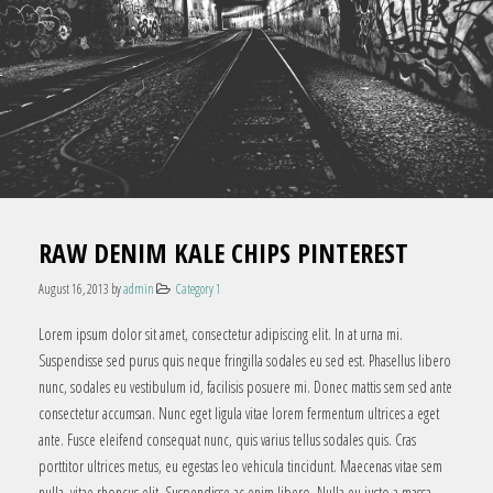
RAW DENIM KALE CHIPS PINTEREST
August 16, 2013
by
admin
Category 1
Lorem ipsum dolor sit amet, consectetur adipiscing elit. In at urna mi.
Suspendisse sed purus quis neque fringilla sodales eu sed est. Phasellus libero
nunc, sodales eu vestibulum id, facilisis posuere mi. Donec mattis sem sed ante
consectetur accumsan. Nunc eget ligula vitae lorem fermentum ultrices a eget
ante. Fusce eleifend consequat nunc, quis varius tellus sodales quis. Cras
porttitor ultrices metus, eu egestas leo vehicula tincidunt. Maecenas vitae sem
nulla, vitae rhoncus elit. Suspendisse ac enim libero. Nulla eu justo a massa