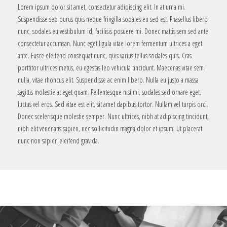
Lorem ipsum dolor sit amet, consectetur adipiscing elit. In at urna mi.
Suspendisse sed purus quis neque fringilla sodales eu sed est. Phasellus libero
nunc, sodales eu vestibulum id, facilisis posuere mi. Donec mattis sem sed ante
consectetur accumsan. Nunc eget ligula vitae lorem fermentum ultrices a eget
ante. Fusce eleifend consequat nunc, quis varius tellus sodales quis. Cras
porttitor ultrices metus, eu egestas leo vehicula tincidunt. Maecenas vitae sem
nulla, vitae rhoncus elit. Suspendisse ac enim libero. Nulla eu justo a massa
sagittis molestie at eget quam. Pellentesque nisi mi, sodales sed ornare eget,
luctus vel eros. Sed vitae est elit, sit amet dapibus tortor. Nullam vel turpis orci.
Donec scelerisque molestie semper. Nunc ultrices, nibh at adipiscing tincidunt,
nibh elit venenatis sapien, nec sollicitudin magna dolor et ipsum. Ut placerat
nunc non sapien eleifend gravida.