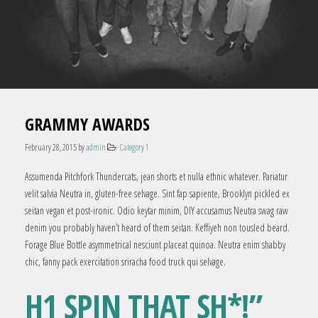
GRAMMY AWARDS
February 28, 2015
by
admin
Category 1
Assumenda Pitchfork Thundercats, jean shorts et nulla ethnic whatever. Pariatur
velit salvia Neutra in, gluten-free selvage. Sint fap sapiente, Brooklyn pickled ex
seitan vegan et post-ironic. Odio keytar minim, DIY accusamus Neutra swag raw
denim you probably haven’t heard of them seitan. Keffiyeh non tousled beard.
Forage Blue Bottle asymmetrical nesciunt placeat quinoa. Neutra enim shabby
chic, fanny pack exercitation sriracha food truck qui selvage.
H1 SPIN THAT SH*!”