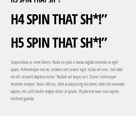
H4 SPIN THAT SH*!”
H5 SPIN THAT SH*!”
Suspendisse ac enim libero. Nulla eu justo a massa sagittis molestie at eget
quam. Pellentesque nisi mi, sodales sed ornare eget, luctus vel eros. Sed vitae
est elit, sit amet dapibus tortor. Nullam vel turpis orci. Donec scelerisque
molestie semper. Nunc ultrices, nibh at adipiscing tincidunt, nibh elit venenatis
sapien, nec sollicitudin magna dolor et ipsum. Ut placerat nunc non sapien
eleifend gravida.