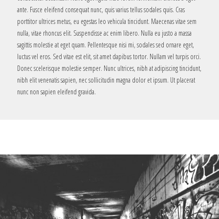
ante. Fusce eleifend consequat nunc, quis varius tellus sodales quis. Cras
porttitor ultrices metus, eu egestas leo vehicula tincidunt. Maecenas vitae sem
nulla, vitae rhoncus elit. Suspendisse ac enim libero. Nulla eu justo a massa
sagittis molestie at eget quam. Pellentesque nisi mi, sodales sed ornare eget,
luctus vel eros. Sed vitae est elit, sit amet dapibus tortor. Nullam vel turpis orci.
Donec scelerisque molestie semper. Nunc ultrices, nibh at adipiscing tincidunt,
nibh elit venenatis sapien, nec sollicitudin magna dolor et ipsum. Ut placerat
nunc non sapien eleifend gravida.