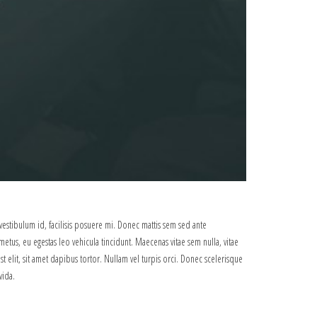
vestibulum id, facilisis posuere mi. Donec mattis sem sed ante
metus, eu egestas leo vehicula tincidunt. Maecenas vitae sem nulla, vitae
st elit, sit amet dapibus tortor. Nullam vel turpis orci. Donec scelerisque
vida.