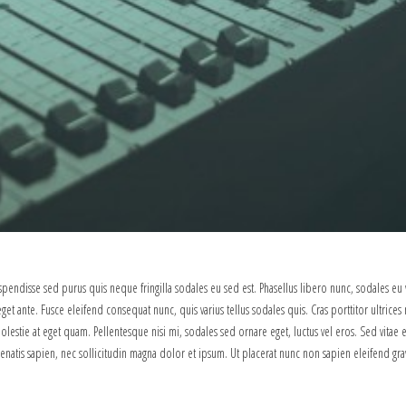
uspendisse sed purus quis neque fringilla sodales eu sed est. Phasellus libero nunc, sodales eu 
et ante. Fusce eleifend consequat nunc, quis varius tellus sodales quis. Cras porttitor ultrices 
olestie at eget quam. Pellentesque nisi mi, sodales sed ornare eget, luctus vel eros. Sed vitae e
nenatis sapien, nec sollicitudin magna dolor et ipsum. Ut placerat nunc non sapien eleifend gra