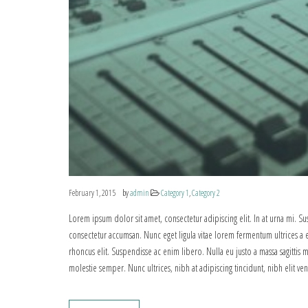
by
February 1, 2015
admin
Category 1
,
Category 2
Lorem ipsum dolor sit amet, consectetur adipiscing elit. In at urna mi. S
consectetur accumsan. Nunc eget ligula vitae lorem fermentum ultrices a eg
rhoncus elit. Suspendisse ac enim libero. Nulla eu justo a massa sagittis m
molestie semper. Nunc ultrices, nibh at adipiscing tincidunt, nibh elit ve