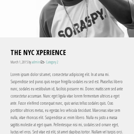
THE NYC XPERIENCE
March 1, 2015
by
admin
Category 2
Lorem ipsum dolor sit amet, consectetur adipiscing elit. In at urna mi.
Suspendisse sed purus quis neque fringilla sodales eu sed est. Phasellus libero
nunc, sodales eu vestibulum id, facilisis posuere mi. Donec mattis sem sed ante
consectetur accumsan. Nunc eget ligula vitae lorem fermentum ultrices a eget
ante. Fusce eleifend consequat nunc, quis varius tellus sodales quis. Cras
porttitor ultrices metus, eu egestas leo vehicula tincidunt. Maecenas vitae sem
nulla, vitae rhoncus elit. Suspendisse ac enim libero. Nulla eu justo a massa
sagittis molestie at eget quam. Pellentesque nisi mi, sodales sed ornare eget,
luctus vel eros. Sed vitae est elit, sit amet dapibus tortor. Nullam vel turpis orci.