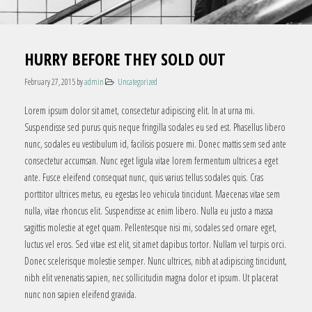
HURRY BEFORE THEY SOLD OUT
February 27, 2015
by
admin
Uncategorized
Lorem ipsum dolor sit amet, consectetur adipiscing elit. In at urna mi.
Suspendisse sed purus quis neque fringilla sodales eu sed est. Phasellus libero
nunc, sodales eu vestibulum id, facilisis posuere mi. Donec mattis sem sed ante
consectetur accumsan. Nunc eget ligula vitae lorem fermentum ultrices a eget
ante. Fusce eleifend consequat nunc, quis varius tellus sodales quis. Cras
porttitor ultrices metus, eu egestas leo vehicula tincidunt. Maecenas vitae sem
nulla, vitae rhoncus elit. Suspendisse ac enim libero. Nulla eu justo a massa
sagittis molestie at eget quam. Pellentesque nisi mi, sodales sed ornare eget,
luctus vel eros. Sed vitae est elit, sit amet dapibus tortor. Nullam vel turpis orci.
Donec scelerisque molestie semper. Nunc ultrices, nibh at adipiscing tincidunt,
nibh elit venenatis sapien, nec sollicitudin magna dolor et ipsum. Ut placerat
nunc non sapien eleifend gravida.